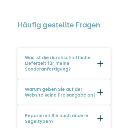
Häufig gestellte Fragen
Was ist die durchschnittliche
Lieferzeit für meine
Sonderanfertigung?
Je nach Zeitraum, in dem Sie
Warum geben Sie auf der
bestellen, beträgt die Lieferzeit
Website keine Preisangabe an?
ca. 2 bis 3 Monate.
Da alle unsere Produkte nach
Reparieren Sie auch andere
Ihren Wünschen und Maßen
Segeltypen?
gefertigt werden, haben wir keine