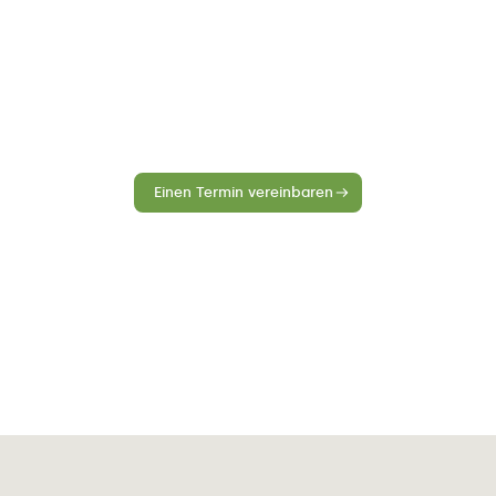
Schauen Sie gerne vorbei!
kte genauer ansehen und die Möglichkeiten unverbindli
ie in unserem Showroom in Roermond begrüßen zu dürfe
Einen Termin vereinbaren