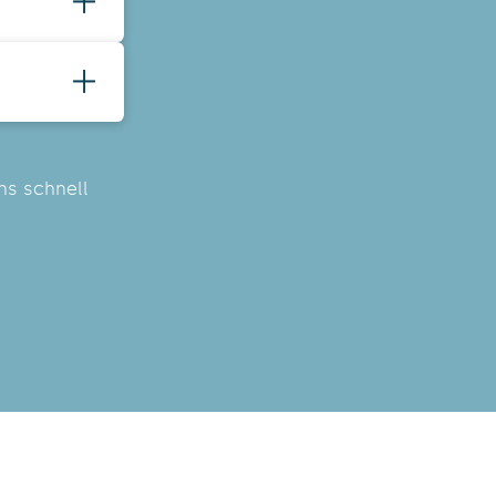
Wohnwagen,
nde Ben
ns schnell