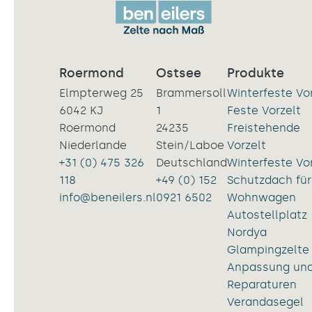
Roermond
Ostsee
Produkte
Elmpterweg 25
Brammersoll
Winterfeste Vo
6042 KJ
1
Feste Vorzelt
Roermond
24235
Freistehende
Niederlande
Stein/Laboe
Vorzelt
+31 (0) 475 326
Deutschland
Winterfeste Vo
118
+49 (0) 152
Schutzdach für
info@beneilers.nl
0921 6502
Wohnwagen
Autostellplatz
Nordya
Glampingzelte
Anpassung un
Reparaturen
Verandasegel