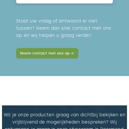
Informeer of wij u van dienst
Wij plaatsen inderdaad wand- en
kunnen zijn.
dakisolatie in reeds bestaande Ben
Staat uw vraag of antwoord er niet
Eilers voortenten.
tussen? Neem dan snel contact met ons
op en wij helpen u graag verder!
Neem contact met ons op
Kom gerust langs!
Wil je onze producten graag van dichtbij bekijken en
vrijblijvend de mogelijkheden bespreken? Wij