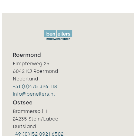
er echter bekend om een
diverse mogelijkheden opgesteld.
levensduur van minimaal 15 jaar
We kunnen dan aan de hand van
te hebben.
een persoonlijk gesprek een
passende prijsopgave maken.
Maakt u van tevoren even een
afspraak? Dan zorgen wij voor
koffie en Limburgse vlaai.
Roermond
Elmpterweg 25
6042 KJ Roermond
Nederland
+31 (0)475 326 118
info@beneilers.nl
Ostsee
Brammersoll 1
24235 Stein/Laboe
Duitsland
+49 (0)152 0921 6502