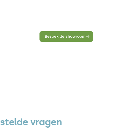
n Roermond ervaar je zelf waarom een Ben Eilers-oplos
Bezoek de showroom
stelde vragen